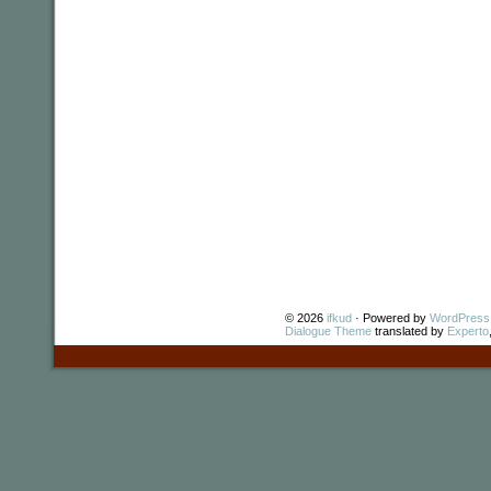
© 2026
ifkud
· Powered by
WordPress
Dialogue Theme
translated by
Experto